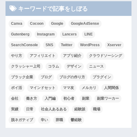
キーワードで記事をしぼる
Canva
Cocoon
Google
GoogleAdSense
Gutenberg
Instagram
Lancers
LINE
SearchConsole
SNS
Twitter
WordPress
Xserver
やり方
アフィリエイト
アプリ紹介
クラウドソーシング
クラッシャー上司
コラム
デザイン
ニュース
ブラック企業
ブログ
ブログの作り方
プラグイン
ポイ活
マインドセット
ママ友
メルカリ
人間関係
会社
働き方
入門編
初心者
副業
副業ワーカー
実績
日常
社会人あるある
経験談
職場
脱ネガティブ
辛い
辞職
鬱経験