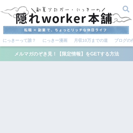
にっきーって誰？
にっきー漫画
月収10万までの道
ブログの
メルマガのぞき見！【限定情報】をGETする方法