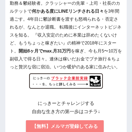
勤務＆鬱経験者。クラッシャーの先輩・上司・社長のカ
ルテットで
何かある度にLINEリンチされる日々
を3年間
過ごす。4年目に鬱診断書を渡すも怒鳴られる・否定さ
れるが、なんとか退職。 転職後にインターネットビジネ
スを知る。 『収入安定のために本業は辞めたくないけ
ど、もうちょっと稼ぎたい』の精神で2018年にスター
ト。
開始8ヶ月でmax.月31万円
を稼ぎ、今も月5〜10万を
副収入で得る日々。連休は稼いだお金でプチ旅行＆ちょ
っと贅沢な宿に宿泊。いつか暖炉のある家に住みたい。
にっきーとチャレンジする
自由な生き方の第一歩はコチラ↓
【無料】メルマガ登録してみる