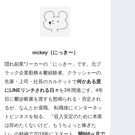
nickey（にっきー）
隠れ副業ワーカーの「にっきー」です。元ブ
ラック企業勤務＆鬱経験者。クラッシャーの
先輩・上司・社長のカルテットで
何かある度
にLINEリンチされる日々
を3年間過ごす。4年
目に鬱診断書を渡すも怒鳴られる・否定され
るが、なんとか退職。 転職後にインターネッ
トビジネスを知る。 『収入安定のために本業
は辞めたくないけど、もうちょっと稼ぎた
い』の精神で2018年にスタート。
開始8ヶ月で