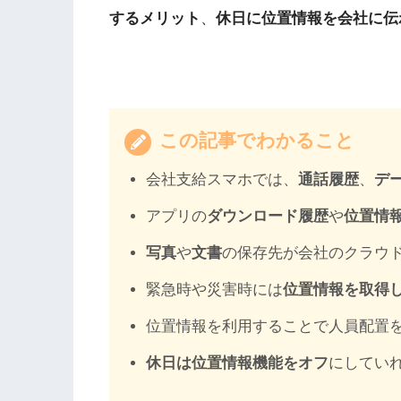
するメリット
、
休日に位置情報を会社に伝
この記事でわかること
会社支給スマホでは、
通話履歴
、
デ
アプリの
ダウンロード履歴
や
位置情
写真
や
文書
の保存先が会社のクラウ
緊急時や災害時には
位置情報を取得
位置情報を利用することで人員配置
休日は位置情報機能をオフ
にしてい