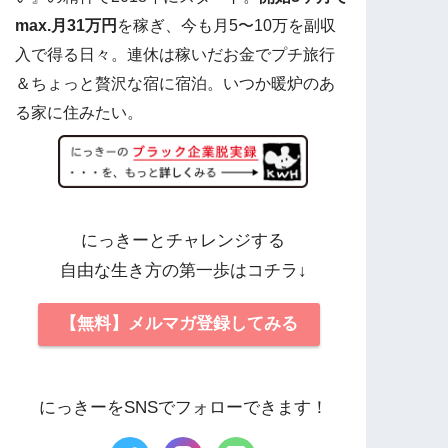
max.月31万円
を稼ぎ、今も月5〜10万を副収
入で得る日々。連休は稼いだお金でプチ旅行
＆ちょっと贅沢な宿に宿泊。いつか暖炉のあ
る家に住みたい。
にっきーとチャレンジする
自由な生き方の第一歩はコチラ↓
【無料】メルマガ登録してみる
にっきーをSNSでフォローできます！