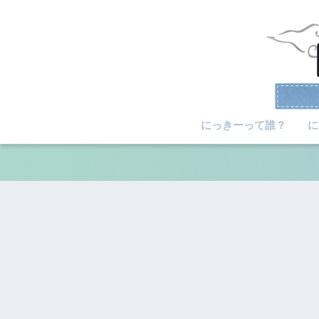
にっきーって誰？
に