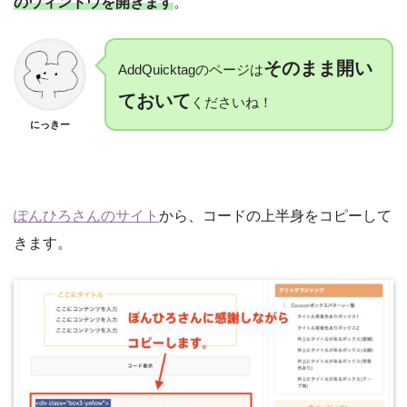
のウィンドウを開きます
。
そのまま開い
AddQuicktagのページは
ておいて
くださいね！
にっきー
ぽんひろさんのサイト
から、コードの上半身をコピーして
きます。