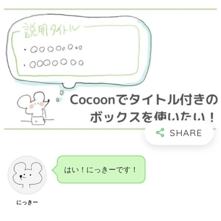
はい！にっきーです！
にっきー