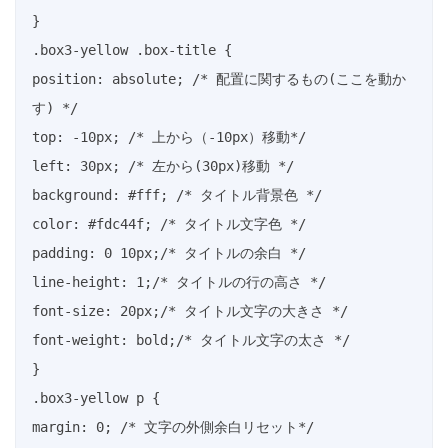
}

.box3-yellow .box-title {

position: absolute; /* 配置に関するもの(ここを動か
す) */

top: -10px; /* 上から（-10px）移動*/

left: 30px; /* 左から(30px)移動 */

background: #fff; /* タイトル背景色 */

color: #fdc44f; /* タイトル文字色 */

padding: 0 10px;/* タイトルの余白 */

line-height: 1;/* タイトルの行の高さ */

font-size: 20px;/* タイトル文字の大きさ */

font-weight: bold;/* タイトル文字の太さ */

}

.box3-yellow p {

margin: 0; /* 文字の外側余白リセット*/
