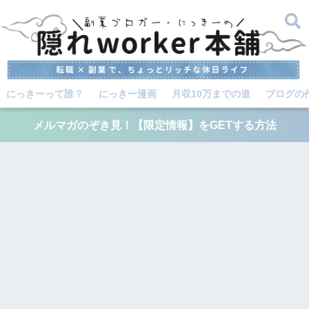
にっきーって誰？
にっきー漫画
月収10万までの道
ブログの
メルマガのぞき見！【限定情報】をGETする方法