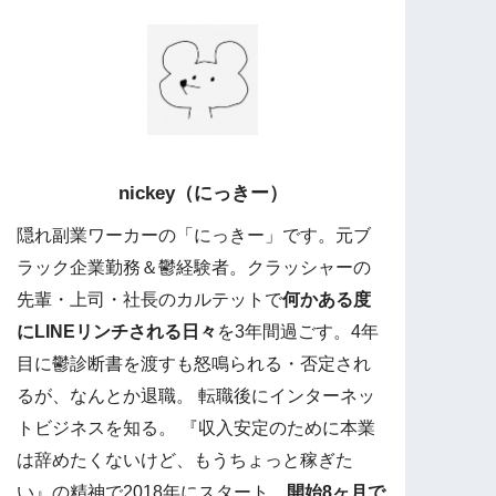
nickey（にっきー）
隠れ副業ワーカーの「にっきー」です。元ブ
ラック企業勤務＆鬱経験者。クラッシャーの
先輩・上司・社長のカルテットで
何かある度
にLINEリンチされる日々
を3年間過ごす。4年
目に鬱診断書を渡すも怒鳴られる・否定され
るが、なんとか退職。 転職後にインターネッ
トビジネスを知る。 『収入安定のために本業
は辞めたくないけど、もうちょっと稼ぎた
い』の精神で2018年にスタート。
開始8ヶ月で