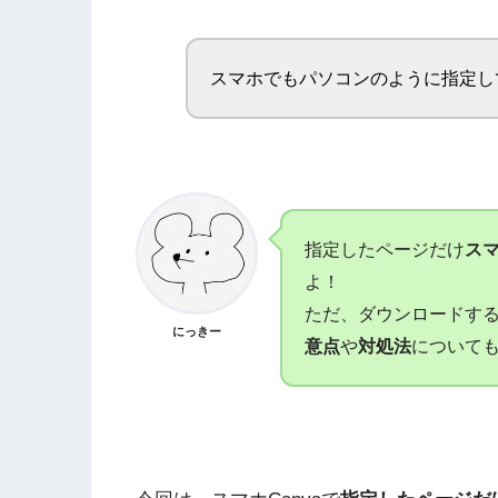
スマホでもパソコンのように指定し
指定したページだけ
ス
よ！
ただ、ダウンロードす
にっきー
意点
や
対処法
について