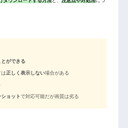
けダウンロードする方法
と、
注意点や対処法
につ
ことができる
ては
正しく表示しない
場合がある
い
ンショット
で対応可能だが画質は劣る