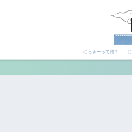
にっきーって誰？
に