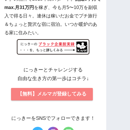
max.月31万円
を稼ぎ、今も月5〜10万を副収
入で得る日々。連休は稼いだお金でプチ旅行
＆ちょっと贅沢な宿に宿泊。いつか暖炉のあ
る家に住みたい。
にっきーとチャレンジする
自由な生き方の第一歩はコチラ↓
【無料】メルマガ登録してみる
にっきーをSNSでフォローできます！