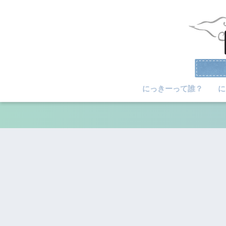
にっきーって誰？
に