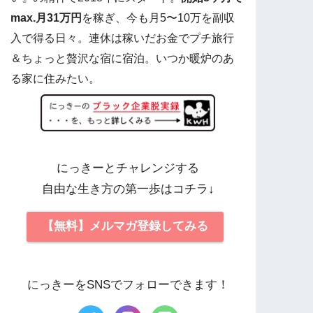
max.月31万円
を稼ぎ、今も月5〜10万を副収
入で得る日々。連休は稼いだお金でプチ旅行
＆ちょっと贅沢な宿に宿泊。いつか暖炉のあ
る家に住みたい。
にっきーとチャレンジする
自由な生き方の第一歩はコチラ↓
【無料】メルマガ登録してみる
にっきーをSNSでフォローできます！