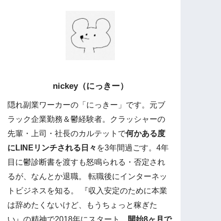
nickey（にっきー）
隠れ副業ワーカーの「にっきー」です。元ブ
ラック企業勤務＆鬱経験者。クラッシャーの
先輩・上司・社長のカルテットで
何かある度
にLINEリンチされる日々
を3年間過ごす。4年
目に鬱診断書を渡すも怒鳴られる・否定され
るが、なんとか退職。 転職後にインターネッ
トビジネスを知る。 『収入安定のために本業
は辞めたくないけど、もうちょっと稼ぎた
い』の精神で2018年にスタート。
開始8ヶ月で