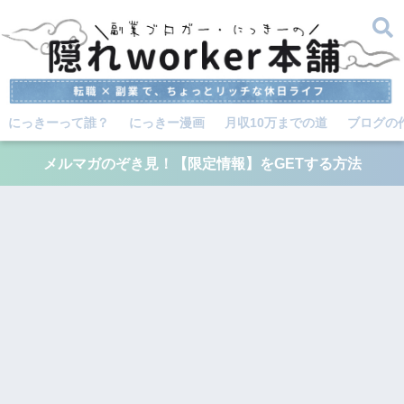
にっきーって誰？
にっきー漫画
月収10万までの道
ブログの
メルマガのぞき見！【限定情報】をGETする方法