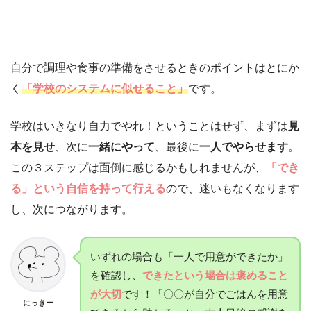
自分で調理や食事の準備をさせるときのポイントはとにか
く
「学校のシステムに似せること」
です。
学校はいきなり自力でやれ！ということはせず、まずは
見
本を見せ
、次に
一緒にやって
、最後に
一人でやらせます
。
この３ステップは面倒に感じるかもしれませんが、
「でき
る」という自信を持って行える
ので、迷いもなくなります
し、次につながります。
いずれの場合も「一人で用意ができたか」
を確認し、
できたという場合は褒めること
が大切
です！「〇〇が自分でごはんを用意
にっきー