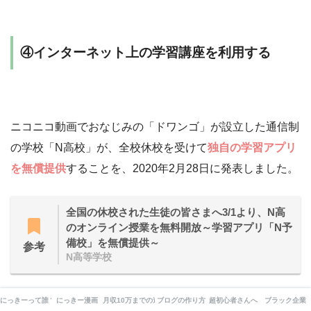
④インターネット上の学習講座を利用する
ニコニコ動画でおなじみの「ドワンゴ」が設立した通信制
の学校「N高校」が、全校休校を受けて
独自の学習アプリ
を無償提供
することを、2020年2月28日に発表しました。
全国の休校された生徒の皆さまへ3/1より、N高
のオンライン授業を無料開放～学習アプリ「N予
備校」を無償提供～
参考
N高等学校
小学生にはもしかしたらちょっと難しいかもしれません
にっきーって誰？
にっきー漫画
月収10万までの道
ブログの作り方
超初心者さんへ
ブラック企業