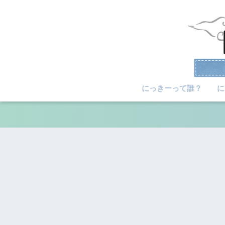
にっきーって誰？
に