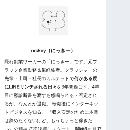
nickey（にっきー）
隠れ副業ワーカーの「にっきー」です。元ブ
ラック企業勤務＆鬱経験者。クラッシャーの
先輩・上司・社長のカルテットで
何かある度
にLINEリンチされる日々
を3年間過ごす。4年
目に鬱診断書を渡すも怒鳴られる・否定され
るが、なんとか退職。 転職後にインターネッ
トビジネスを知る。 『収入安定のために本業
は辞めたくないけど、もうちょっと稼ぎた
い』の精神で2018年にスタート。
開始8ヶ月で