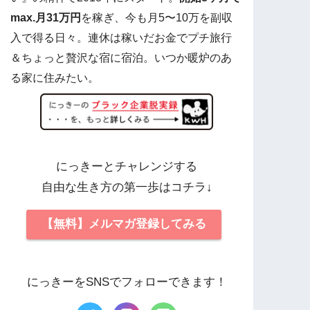
max.月31万円
を稼ぎ、今も月5〜10万を副収
入で得る日々。連休は稼いだお金でプチ旅行
＆ちょっと贅沢な宿に宿泊。いつか暖炉のあ
る家に住みたい。
にっきーとチャレンジする
自由な生き方の第一歩はコチラ↓
【無料】メルマガ登録してみる
にっきーをSNSでフォローできます！