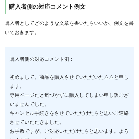
購入者側の対応コメント例文
購入者としてどのような文章を書いたらいいか、例文を書
いておきます。
購入者側の対応コメント例：
初めまして。商品を購入させていただいた△△と申し
ます。
専用ページだと気づかずに購入してしまい申し訳ござ
いませんでした。
キャンセル手続きをさせていただけたらと思いご連絡
させていただきました。
お手数ですが、ご対応いただけたらと思います。よろ