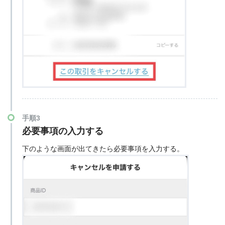
手順3
必要事項の入力する
下のような画面が出てきたら必要事項を入力する。