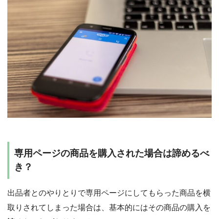
専用ページの商品を購入された場合は諦めるべ
き？
出品者とのやりとりで専用ページにしてもらった商品を横
取りされてしまった場合は、基本的にはその商品の購入を