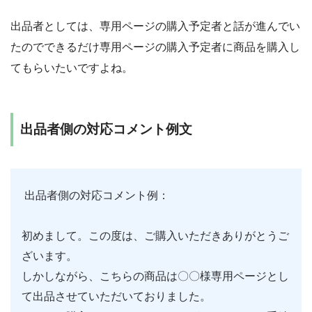
出品者としては、専用ページの購入予定者と話が進んでい
たのでできるだけ専用ページの購入予定者に商品を購入し
てもらいたいですよね。
出品者側の対応コメント例文
出品者側の対応コメント例：
初めまして。この度は、ご購入いただきありがとうご
ざいます。
しかしながら、こちらの商品は〇〇様専用ページとし
て出品させていただいておりました。