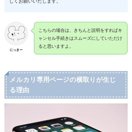
しくお願いいたします。
こちらの場合は、きちんと説明をすればキ
ャンセル手続きはスムーズにしていただけ
ると思いますよ。
にっきー
メルカリ専用ページの横取りが生じ
る理由