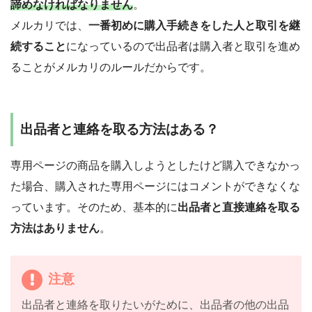
諦めなければなりません
。
メルカリでは、
一番初めに購入手続きをした人と取引を継
続すること
になっているので出品者は購入者と取引を進め
ることがメルカリのルールだからです。
出品者と連絡を取る方法はある？
専用ページの商品を購入しようとしたけど購入できなかっ
た場合、購入された専用ページにはコメントができなくな
っています。そのため、基本的に
出品者と直接連絡を取る
方法はありません
。
注意
出品者と連絡を取りたいがために、出品者の他の出品