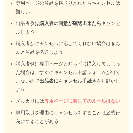
専用ページの商品を横取りされたらキャンセルは
難しい
出品者側は
購入者の同意が確認出来たら
キャンセ
ルしよう
購入者がキャンセルに応じてくれない場合はきち
んと商品を発送しよう
購入者側は専用ページと知らずに購入してしまっ
た場合は、すぐにキャンセル申請フォームが出て
こないので
出品者にキャンセル手続き
をお願いし
よう
メルカリには
専用ページに関してのルールはない
専用取引を理由にキャンセルをすることは迷惑行
為になることがある