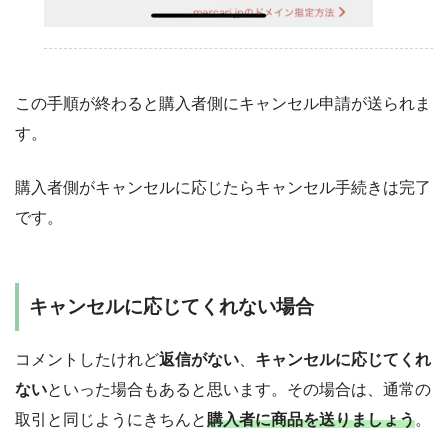
この手順が終わると購入者側にキャンセル申請が送られま
す。
購入者側がキャンセルに応じたらキャンセル手続きは完了
です。
キャンセルに応じてくれない場合
コメントしたけれど
返信がない
、
キャンセルに応じてくれ
ない
といった場合もあると思います。その場合は、通常の
取引と同じようにきちんと
購入者に商品を送りましょう
。