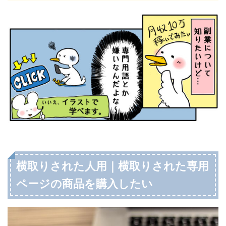
横取りされた人用｜横取りされた専用
ページの商品を購入したい