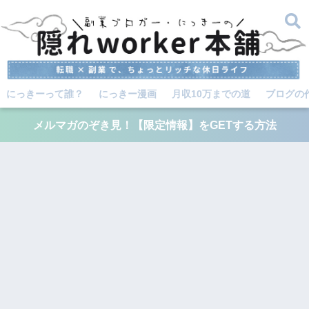
にっきーって誰？
にっきー漫画
月収10万までの道
ブログの
メルマガのぞき見！【限定情報】をGETする方法