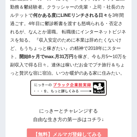
勤務＆鬱経験者。クラッシャーの先輩・上司・社長のカ
ルテットで
何かある度にLINEリンチされる日々
を3年間
過ごす。4年目に鬱診断書を渡すも怒鳴られる・否定さ
れるが、なんとか退職。 転職後にインターネットビジネ
スを知る。 『収入安定のために本業は辞めたくないけ
ど、もうちょっと稼ぎたい』の精神で2018年にスター
ト。
開始8ヶ月でmax.月31万円
を稼ぎ、今も月5〜10万を
副収入で得る日々。連休は稼いだお金でプチ旅行＆ちょ
っと贅沢な宿に宿泊。いつか暖炉のある家に住みたい。
にっきーとチャレンジする
自由な生き方の第一歩はコチラ↓
【無料】メルマガ登録してみる