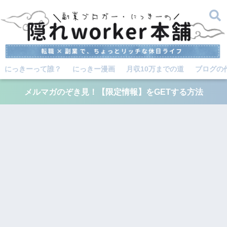
にっきーって誰？
にっきー漫画
月収10万までの道
ブログの
メルマガのぞき見！【限定情報】をGETする方法