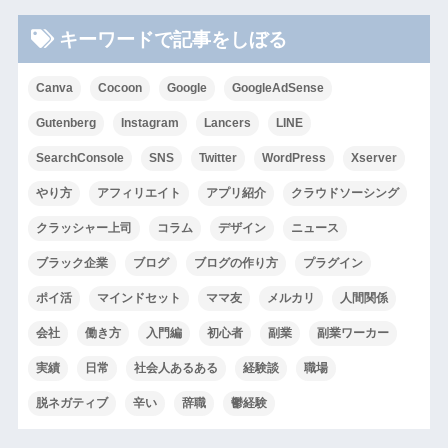
キーワードで記事をしぼる
Canva
Cocoon
Google
GoogleAdSense
Gutenberg
Instagram
Lancers
LINE
SearchConsole
SNS
Twitter
WordPress
Xserver
やり方
アフィリエイト
アプリ紹介
クラウドソーシング
クラッシャー上司
コラム
デザイン
ニュース
ブラック企業
ブログ
ブログの作り方
プラグイン
ポイ活
マインドセット
ママ友
メルカリ
人間関係
会社
働き方
入門編
初心者
副業
副業ワーカー
実績
日常
社会人あるある
経験談
職場
脱ネガティブ
辛い
辞職
鬱経験