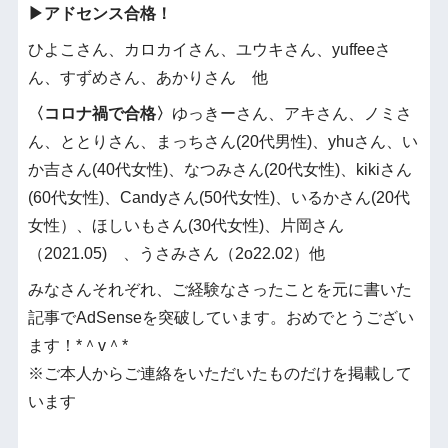
▶︎アドセンス合格！
ひよこさん、カロカイさん、ユウキさん、yuffeeさ
ん、すずめさん、あかりさん 他
〈コロナ禍で合格〉
ゆっきーさん、アキさん、ノミさ
ん、ととりさん、まっちさん(20代男性)、yhuさん、い
か吉さん(40代女性)、なつみさん(20代女性)、kikiさん
(60代女性)、Candyさん(50代女性)、いるかさん(20代
女性）、ほしいもさん(30代女性)、片岡さん
（2021.05) 、うさみさん（2o22.02）他
みなさんそれぞれ、ご経験なさったことを元に書いた
記事でAdSenseを突破しています。おめでとうござい
ます！*＾v＾*
※ご本人からご連絡をいただいたものだけを掲載して
います